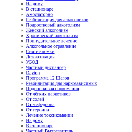
На дому
В стационаре
Амбулаторно
Реабилитация для алкоголиков
Подростковый алкоголизм
Женский алкоголизм
Хронический алкоголизм
Принудительное лечение
Алкогольное отравление
Снятие ломки
Детоксикация
УБОД
Частный диспансер
Daytop
Программа 12 Шагов
Реабилитация для наркозависимых
Подростковая наркомания
От лёгких наркотиков
От солей
От мефедрона
От героина
Лечение токсикомании
На дому
В стационаре
Частный Вытрезвитель