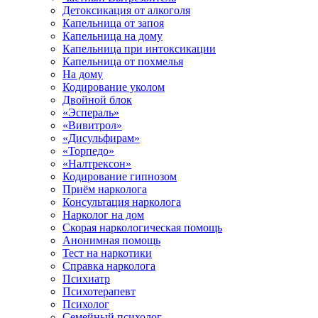
Детоксикация от алкоголя
Капельница от запоя
Капельница на дому
Капельница при интоксикации
Капельница от похмелья
На дому
Кодирование уколом
Двойной блок
«Эспераль»
«Вивитрол»
«Дисульфирам»
«Торпедо»
«Налтрексон»
Кодирование гипнозом
Приём нарколога
Консультация нарколога
Нарколог на дом
Скорая наркологическая помощь
Анонимная помощь
Тест на наркотики
Справка нарколога
Психиатр
Психотерапевт
Психолог
Семейный психолог