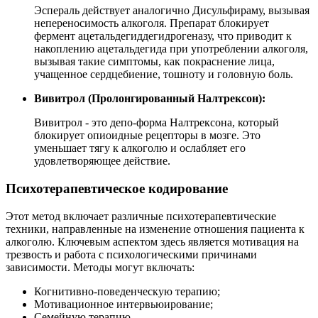
Эспераль действует аналогично Дисульфираму, вызывая
непереносимость алкоголя. Препарат блокирует
фермент ацетальдегиддегидрогеназу, что приводит к
накоплению ацетальдегида при употреблении алкоголя,
вызывая такие симптомы, как покраснение лица,
учащенное сердцебиение, тошноту и головную боль.
Вивитрол (Пролонгированный Налтрексон):
Вивитрол - это депо-форма Налтрексона, который
блокирует опиоидные рецепторы в мозге. Это
уменьшает тягу к алкоголю и ослабляет его
удовлетворяющее действие.
Психотерапевтическое кодирование
Этот метод включает различные психотерапевтические
техники, направленные на изменение отношения пациента к
алкоголю. Ключевым аспектом здесь является мотивация на
трезвость и работа с психологическими причинами
зависимости. Методы могут включать:
Когнитивно-поведенческую терапию;
Мотивационное интервьюирование;
Семейную терапию.