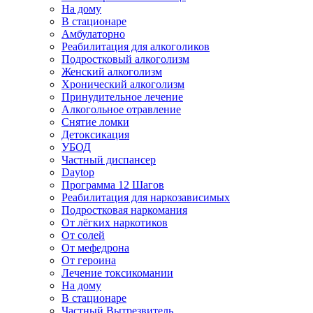
На дому
В стационаре
Амбулаторно
Реабилитация для алкоголиков
Подростковый алкоголизм
Женский алкоголизм
Хронический алкоголизм
Принудительное лечение
Алкогольное отравление
Снятие ломки
Детоксикация
УБОД
Частный диспансер
Daytop
Программа 12 Шагов
Реабилитация для наркозависимых
Подростковая наркомания
От лёгких наркотиков
От солей
От мефедрона
От героина
Лечение токсикомании
На дому
В стационаре
Частный Вытрезвитель