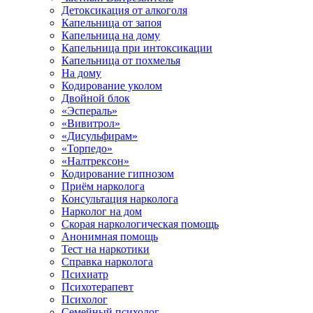
Детоксикация от алкоголя
Капельница от запоя
Капельница на дому
Капельница при интоксикации
Капельница от похмелья
На дому
Кодирование уколом
Двойной блок
«Эспераль»
«Вивитрол»
«Дисульфирам»
«Торпедо»
«Налтрексон»
Кодирование гипнозом
Приём нарколога
Консультация нарколога
Нарколог на дом
Скорая наркологическая помощь
Анонимная помощь
Тест на наркотики
Справка нарколога
Психиатр
Психотерапевт
Психолог
Семейный психолог