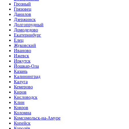
Грозный
Грязовец
Данилов
Дзержинск
Долгопрудный
Домодедово
Екатеринбург
Елец
Жуковский
Иваново
Ижевск
Иркутск
Йошкар-Ола
Казань
Калининград
Калуга
Кемерово
Киров
Кисловодск
Клин
Ковров
Коломна
Комсомольск-на-Амуре
Копейск
Королёв