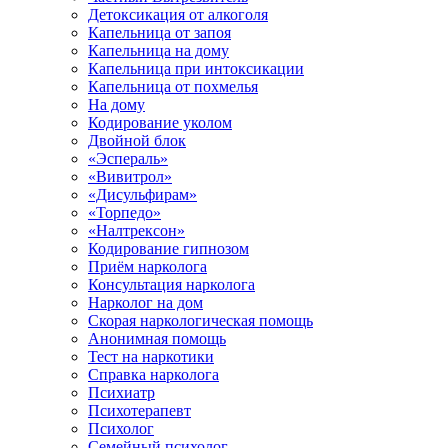
Детоксикация от алкоголя
Капельница от запоя
Капельница на дому
Капельница при интоксикации
Капельница от похмелья
На дому
Кодирование уколом
Двойной блок
«Эспераль»
«Вивитрол»
«Дисульфирам»
«Торпедо»
«Налтрексон»
Кодирование гипнозом
Приём нарколога
Консультация нарколога
Нарколог на дом
Скорая наркологическая помощь
Анонимная помощь
Тест на наркотики
Справка нарколога
Психиатр
Психотерапевт
Психолог
Семейный психолог