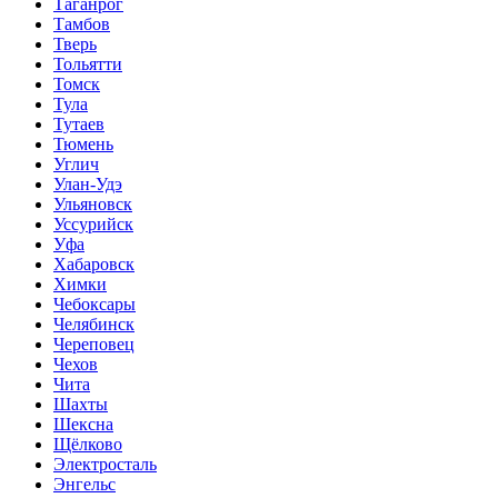
Таганрог
Тамбов
Тверь
Тольятти
Томск
Тула
Тутаев
Тюмень
Углич
Улан-Удэ
Ульяновск
Уссурийск
Уфа
Хабаровск
Химки
Чебоксары
Челябинск
Череповец
Чехов
Чита
Шахты
Шексна
Щёлково
Электросталь
Энгельс