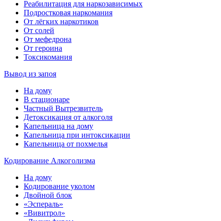
Реабилитация для наркозависимых
Подростковая наркомания
От лёгких наркотиков
От солей
От мефедрона
От героина
Токсикомания
Вывод из запоя
На дому
В стационаре
Частный Вытрезвитель
Детоксикация от алкоголя
Капельница на дому
Капельница при интоксикации
Капельница от похмелья
Кодирование Алкоголизма
На дому
Кодирование уколом
Двойной блок
«Эспераль»
«Вивитрол»