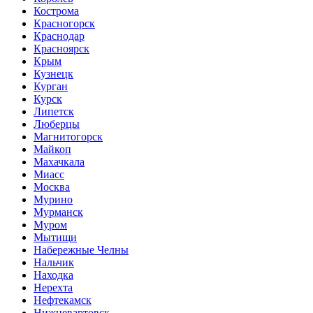
Кострома
Красногорск
Краснодар
Красноярск
Крым
Кузнецк
Курган
Курск
Липетск
Люберцы
Магнитогорск
Майкоп
Махачкала
Миасс
Москва
Мурино
Мурманск
Муром
Мытищи
Набережные Челны
Нальчик
Находка
Нерехта
Нефтекамск
Нижневартовск