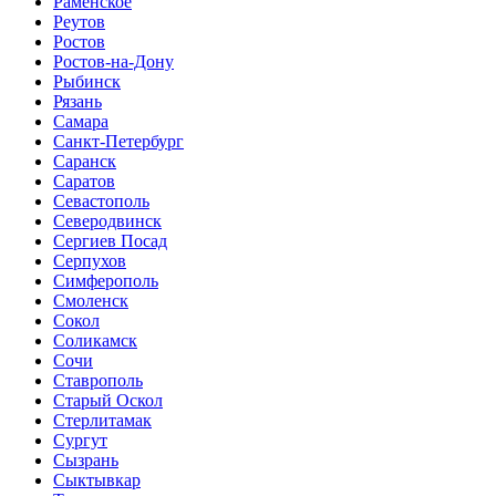
Раменское
Реутов
Ростов
Ростов-на-Дону
Рыбинск
Рязань
Самара
Санкт-Петербург
Саранск
Саратов
Севастополь
Северодвинск
Сергиев Посад
Серпухов
Симферополь
Смоленск
Сокол
Соликамск
Сочи
Ставрополь
Старый Оскол
Стерлитамак
Сургут
Сызрань
Сыктывкар