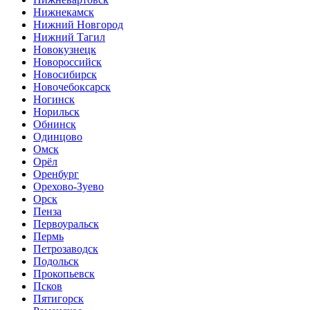
Нижнекамск
Нижний Новгород
Нижний Тагил
Новокузнецк
Новороссийск
Новосибирск
Новочебоксарск
Ногинск
Норильск
Обнинск
Одинцово
Омск
Орёл
Оренбург
Орехово-Зуево
Орск
Пенза
Первоуральск
Пермь
Петрозаводск
Подольск
Прокопьевск
Псков
Пятигорск