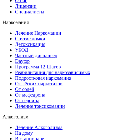
О нас
Лицензии
Специалисты
Наркомания
Лечение Наркомании
Снятие ломки
Детоксикация
УБОД
Частный диспансер
Daytop
Программа 12 Шагов
Реабилитация для наркозависимых
Подростковая наркомания
От лёгких наркотиков
От солей
От мефедрона
От героина
Лечение токсикомании
Алкоголизм
Лечение Алкоголизма
На дому
В стационаре