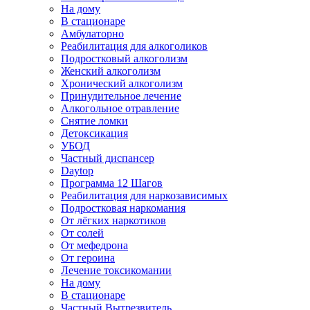
На дому
В стационаре
Амбулаторно
Реабилитация для алкоголиков
Подростковый алкоголизм
Женский алкоголизм
Хронический алкоголизм
Принудительное лечение
Алкогольное отравление
Снятие ломки
Детоксикация
УБОД
Частный диспансер
Daytop
Программа 12 Шагов
Реабилитация для наркозависимых
Подростковая наркомания
От лёгких наркотиков
От солей
От мефедрона
От героина
Лечение токсикомании
На дому
В стационаре
Частный Вытрезвитель