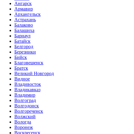
Ангарск
Армавир
Архангельск
Астрахань
Балаково
Балашиха
Барнаул
Батайск
Белгород
Березники
Бийск
Благовещенск
Братск
Великий Новгород
Видное
Владивосток
Владикавказ
Владимир
Волгоград
Волгодонск
Волгореченск
Волжский
Вологда
Воронеж
Воскресенск