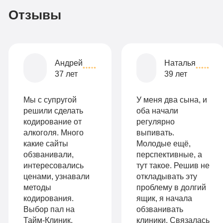
2-х
Отзывы
местная
комната
Все
Андрей
Наталья
опции
37 лет
39 лет
9
«Бюджетно»
Оптимальный
990
Мы с супругой
У меня два сына, и
Индивидуальная
руб
решили сделать
оба начали
кодирование от
регулярно
2-х местная
терапия
алкоголя. Много
выпивать.
палата
какие сайты
Молодые ещё,
Работа
обзванивали,
перспективные, а
Все
с
интересовались
тут такое. Решив не
опции
ценами, узнавали
откладывать эту
психологом
методы
проблему в долгий
«Стандарт»
кодирования.
ящик, я начала
Усиленная
Выбор пал на
обзванивать
Индивидуальная
детоксикация
Тайм-Клиник.
клиники. Связалась