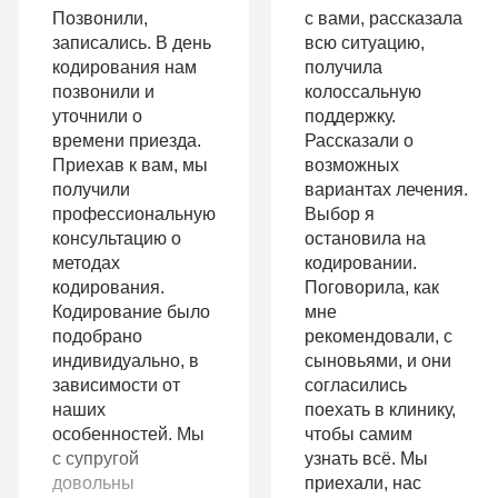
терапия
Позвонили,
с вами, рассказала
Гарантия
записались. В день
всю ситуацию,
Усиленная
кодирования нам
получила
длительной
позвонили и
колоссальную
детоксикация
ремиссии
уточнили о
поддержку.
Гарантия
времени приезда.
Рассказали о
Личный
Приехав к вам, мы
возможных
длительной
получили
вариантах лечения.
санузел
профессиональную
Выбор я
ремиссии
Больничный
консультацию о
остановила на
Личный
методах
кодировании.
лист
кодирования.
Поговорила, как
санузел
Кодирование было
мне
подобрано
рекомендовали, с
Больничный
индивидуально, в
сыновьями, и они
Записаться
лист
зависимости от
согласились
наших
поехать в клинику,
особенностей. Мы
чтобы самим
с супругой
узнать всё. Мы
Записаться
довольны
приехали, нас