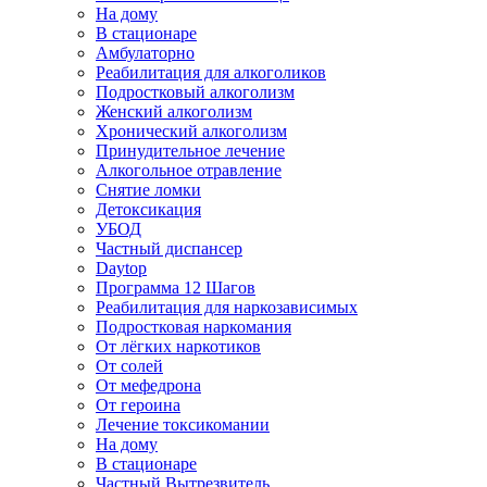
На дому
В стационаре
Амбулаторно
Реабилитация для алкоголиков
Подростковый алкоголизм
Женский алкоголизм
Хронический алкоголизм
Принудительное лечение
Алкогольное отравление
Снятие ломки
Детоксикация
УБОД
Частный диспансер
Daytop
Программа 12 Шагов
Реабилитация для наркозависимых
Подростковая наркомания
От лёгких наркотиков
От солей
От мефедрона
От героина
Лечение токсикомании
На дому
В стационаре
Частный Вытрезвитель