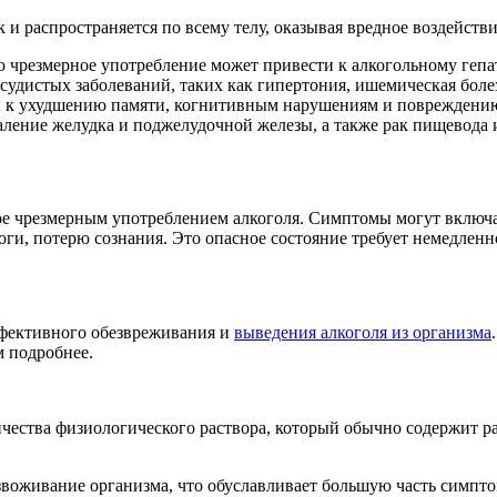
 и распространяется по всему телу, оказывая вредное воздейств
го чрезмерное употребление может привести к алкогольному гепа
судистых заболеваний, таких как гипертония, ишемическая боле
и к ухудшению памяти, когнитивным нарушениям и повреждению
ление желудка и поджелудочной железы, а также рак пищевода 
ное чрезмерным употреблением алкоголя. Симптомы могут включа
оги, потерю сознания. Это опасное состояние требует немедлен
ффективного обезвреживания и
выведения алкоголя из организма
м подробнее.
ичества физиологического раствора, который обычно содержит р
звоживание организма, что обуславливает большую часть симпт