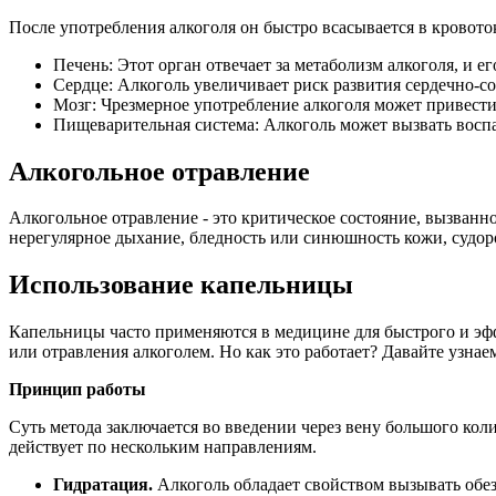
После употребления алкоголя он быстро всасывается в кровоток
Печень: Этот орган отвечает за метаболизм алкоголя, и е
Сердце: Алкоголь увеличивает риск развития сердечно-со
Мозг: Чрезмерное употребление алкоголя может привест
Пищеварительная система: Алкоголь может вызвать воспа
Алкогольное отравление
Алкогольное отравление - это критическое состояние, вызван
нерегулярное дыхание, бледность или синюшность кожи, судор
Использование капельницы
Капельницы часто применяются в медицине для быстрого и э
или отравления алкоголем. Но как это работает? Давайте узнае
Принцип работы
Суть метода заключается во введении через вену большого кол
действует по нескольким направлениям.
Гидратация.
Алкоголь обладает свойством вызывать обе