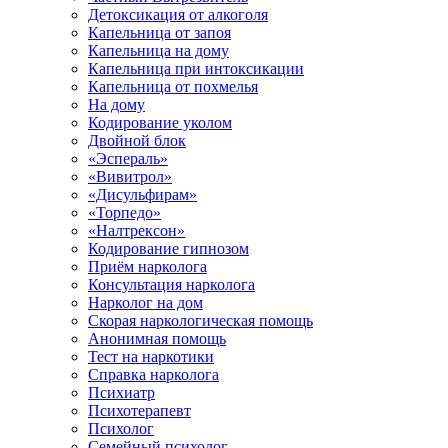
Детоксикация от алкоголя
Капельница от запоя
Капельница на дому
Капельница при интоксикации
Капельница от похмелья
На дому
Кодирование уколом
Двойной блок
«Эспераль»
«Вивитрол»
«Дисульфирам»
«Торпедо»
«Налтрексон»
Кодирование гипнозом
Приём нарколога
Консультация нарколога
Нарколог на дом
Скорая наркологическая помощь
Анонимная помощь
Тест на наркотики
Справка нарколога
Психиатр
Психотерапевт
Психолог
Семейный психолог