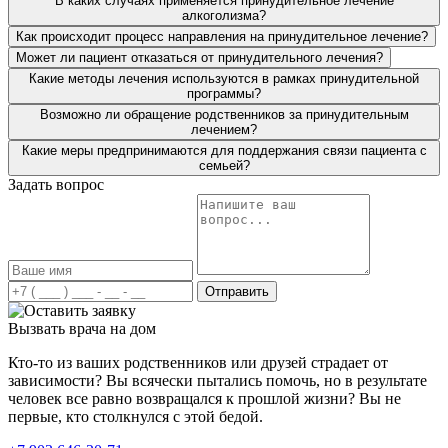
В каких случаях применяется принудительное лечение
алкоголизма?
Как происходит процесс направления на принудительное лечение?
Может ли пациент отказаться от принудительного лечения?
Какие методы лечения используются в рамках принудительной
программы?
Возможно ли обращение родственников за принудительным
лечением?
Какие меры предпринимаются для поддержания связи пациента с
семьей?
Задать вопрос
Я привёз мать в вашу клинику больше года назад. От
алкоголя у неё начались проблемы с сосудами, очень
сильно отекало все тело. Мать сразу направили на
детоксикацию. Для алкоголика со стажем около 10 лет
это очень важно, чтобы привели в чувство организм.
После курса детоксикации, проводилась работа с
Отправить
психологом, различные групповые занятия. Благодарен
вашим специалистам за проделанную работу. Все это
Вызвать врача на дом
время могу наблюдать, как жизнь матери обретает
новые возможности и трезвую жизнь. В ней будто
Кто-то из ваших родственников или друзей страдает от
заново интерес к жизни проснулся.
зависимости? Вы всячески пытались помочь, но в результате
человек все равно возвращался к прошлой жизни? Вы не
первые, кто столкнулся с этой бедой.