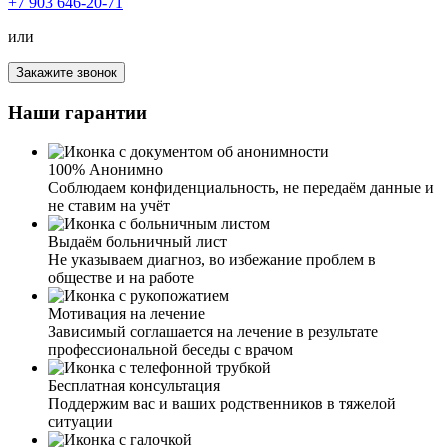
+7 903 646-20-71
Я благодарна вашей клинике за лечение от алкоголизма
у мужа. Спиртное муж не употребляет уже около года.
или
Именно здесь специалисты нашли правильный подход к
супругу и смогли убедить его пройти лечение.
Закажите звонок
Благодаря вам у нас такой отличный результат и знания,
как нам, близким людям, вести себя в подобных
Наши гарантии
ситуациях. Спасибо вам огромное.
100% Анонимно
Соблюдаем конфиденциальность, не передаём данные и
не ставим на учёт
Выдаём больничный лист
Не указываем диагноз, во избежание проблем в
обществе и на работе
Сложно писать весь тот кошмар, который нам с
супругом пришлось пережить. Наш сын стал плотно
Мотивация на лечение
употреблять алкоголь, забросил учебу, пропал интерес к
Зависимый соглашается на лечение в результате
тренировкам. Усугубило ситуацию и расставание с
профессиональной беседы с врачом
девушкой. Два месяца назад моя подруга посоветовала
обратиться к вам. Мы с мужем решили, что надо
Бесплатная консультация
попробовать, и позвонили вам. В течение короткого
Поддержим вас и ваших родственников в тяжелой
времени приехали ваши специалисты, провели беседу с
ситуации
сыном и предложили различные способы лечения. Сын
решил не только отказаться от употребления дома, а