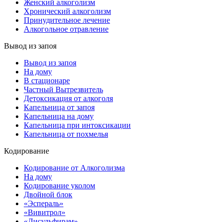
Женский алкоголизм
Хронический алкоголизм
Принудительное лечение
Алкогольное отравление
Вывод из запоя
Вывод из запоя
На дому
В стационаре
Частный Вытрезвитель
Детоксикация от алкоголя
Капельница от запоя
Капельница на дому
Капельница при интоксикации
Капельница от похмелья
Кодирование
Кодирование от Алкоголизма
На дому
Кодирование уколом
Двойной блок
«Эспераль»
«Вивитрол»
«Дисульфирам»