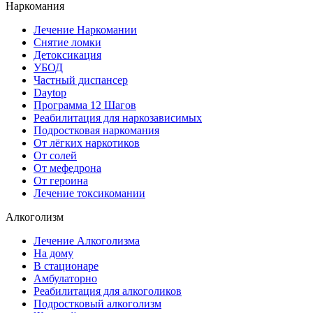
Наркомания
Лечение Наркомании
Снятие ломки
Детоксикация
УБОД
Частный диспансер
Daytop
Программа 12 Шагов
Реабилитация для наркозависимых
Подростковая наркомания
От лёгких наркотиков
От солей
От мефедрона
От героина
Лечение токсикомании
Алкоголизм
Лечение Алкоголизма
На дому
В стационаре
Амбулаторно
Реабилитация для алкоголиков
Подростковый алкоголизм