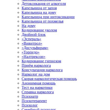
Детоксикация от алкоголя
Капельница от запоя
Капельница на дому
Капельница при интоксикации
Капельница от похмелья
На дому
Кодирование уколом
Двойной блок
«Эспераль»
«Вивитрол»
«Дисульфирам»
«Торпедо»
«Налтрексон»
Кодирование гипнозом
Приём нарколога
Консультация нарколога
Нарколог на дом
Скорая наркологическая помощь
Анонимная помощь
Тест на наркотики
Справка нарколога
Психиатр
Психотерапевт
Психолог
Семейный психолог