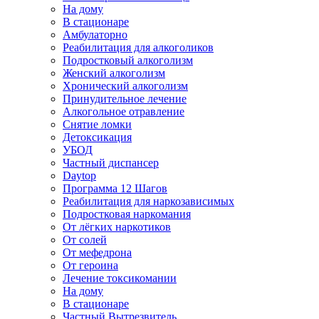
На дому
В стационаре
Амбулаторно
Реабилитация для алкоголиков
Подростковый алкоголизм
Женский алкоголизм
Хронический алкоголизм
Принудительное лечение
Алкогольное отравление
Снятие ломки
Детоксикация
УБОД
Частный диспансер
Daytop
Программа 12 Шагов
Реабилитация для наркозависимых
Подростковая наркомания
От лёгких наркотиков
От солей
От мефедрона
От героина
Лечение токсикомании
На дому
В стационаре
Частный Вытрезвитель