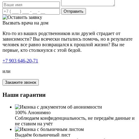
Я благодарна вашей клинике за лечение от алкоголизма
у мужа. Спиртное муж не употребляет уже около года.
Отправить
Именно здесь специалисты нашли правильный подход к
супругу и смогли убедить его пройти лечение.
Вызвать врача на дом
Благодаря вам у нас такой отличный результат и знания,
как нам, близким людям, вести себя в подобных
Кто-то из ваших родственников или друзей страдает от
ситуациях. Спасибо вам огромное.
зависимости? Вы всячески пытались помочь, но в результате
человек все равно возвращался к прошлой жизни? Вы не
первые, кто столкнулся с этой бедой.
+7 903 646-20-71
или
Закажите звонок
Я привёз мать в вашу клинику больше года назад. От
алкоголя у неё начались проблемы с сосудами, очень
Наши гарантии
сильно отекало все тело. Мать сразу направили на
детоксикацию. Для алкоголика со стажем около 10 лет
это очень важно, чтобы привели в чувство организм.
100% Анонимно
После курса детоксикации, проводилась работа с
Соблюдаем конфиденциальность, не передаём данные и
психологом, различные групповые занятия. Благодарен
не ставим на учёт
вашим специалистам за проделанную работу. Все это
время могу наблюдать, как жизнь матери обретает
Выдаём больничный лист
новые возможности и трезвую жизнь. В ней будто