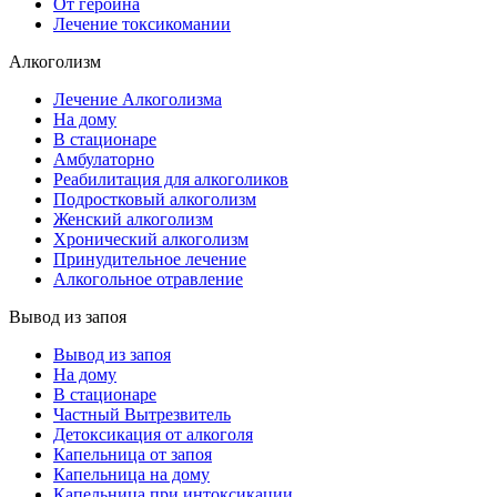
От героина
Лечение токсикомании
Алкоголизм
Лечение Алкоголизма
На дому
В стационаре
Амбулаторно
Реабилитация для алкоголиков
Подростковый алкоголизм
Женский алкоголизм
Хронический алкоголизм
Принудительное лечение
Алкогольное отравление
Вывод из запоя
Вывод из запоя
На дому
В стационаре
Частный Вытрезвитель
Детоксикация от алкоголя
Капельница от запоя
Капельница на дому
Капельница при интоксикации