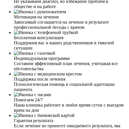
Не указываем диагноз, во избежание проблем в
заново интерес к жизни проснулся.
обществе и на работе
Мотивация на лечение
Зависимый соглашается на лечение в результате
профессиональной беседы с врачом
Сложно писать весь тот кошмар, который нам с
супругом пришлось пережить. Наш сын стал плотно
Бесплатная консультация
употреблять алкоголь, забросил учебу, пропал интерес к
Поддержим вас и ваших родственников в тяжелой
тренировкам. Усугубило ситуацию и расставание с
ситуации
девушкой. Два месяца назад моя подруга посоветовала
обратиться к вам. Мы с мужем решили, что надо
Индивидуальная программа
попробовать, и позвонили вам. В течение короткого
Составим эффективный план лечения, учитывая все
времени приехали ваши специалисты, провели беседу с
обстоятельства
сыном и предложили различные способы лечения. Сын
решил не только отказаться от употребления дома, а
Поддержка после лечения
лечь в клинику. Приехав уже к вам, были взяты все
Психологическая помощь в социальной адаптации
анализы у сына и составлен индивидуальный план
пациента
лечения. Сын вот уже полтора месяца не пьет и хочет
возобновить свои тренировки в спорте.
Помогаем 24/7
Наша клиника работает в любое время суток с выездом
Каждый мой запой переносился все тяжелее и тяжелее.
врача на дом
Огромное спасибо вашей бригаде, приехали в течение
часа. Поставили капельницу и через несколько часов
Гарантия результата
мне стало лучше, порекомендовали провести процедуру
Если лечение не принесет ожидаемого результата, мы