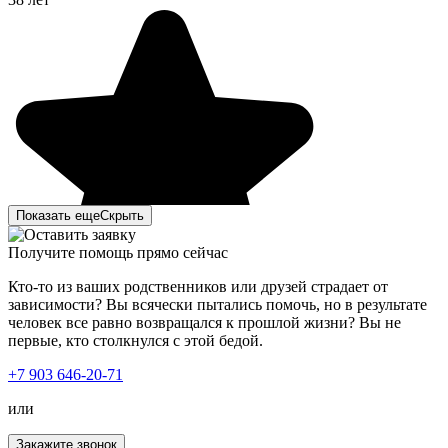
Показать еще
Скрыть
Получите помощь прямо сейчас
Кто-то из ваших родственников или друзей страдает от
зависимости? Вы всячески пытались помочь, но в результате
человек все равно возвращался к прошлой жизни? Вы не
первые, кто столкнулся с этой бедой.
Моя сестра лежала в вашей клинике пол года назад, с
+7 903 646-20-71
алкогольной зависимостью. Наша семья до последнего
не верила, что что-то уже изменится, но, обратившись к
или
вам, у нас появилась надежда. Привезли её мы с
сильным алкогольным отравлением, специалисты сразу
Закажите звонок