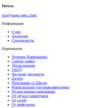
Почта:
info@narko-alko.clinic
Информация
О нас
Лицензии
Специалисты
Наркомания
Лечение Наркомании
Снятие ломки
Детоксикация
УБОД
Частный диспансер
Daytop
Программа 12 Шагов
Реабилитация для наркозависимых
Подростковая наркомания
От лёгких наркотиков
От солей
От мефедрона