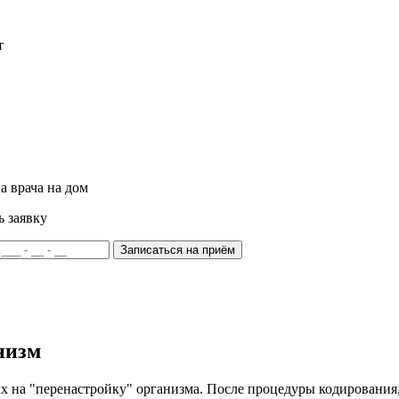
т
а врача на дом
ь заявку
Записаться на приём
низм
ых на "перенастройку" организма. После процедуры кодировани