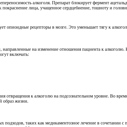
епереносимость алкоголя. Препарат блокирует фермент ацетальд
к покраснение лица, учащенное сердцебиение, тошноту и головн
ует опиоидные рецепторы в мозге. Это уменьшает тягу к алкогол
, направленные на изменение отношения пациента к алкоголю. К
огут включать:
ния отвращения к алкоголю на подсознательном уровне. Во вре
й образ жизни.
 подходов, таких как медикаментозное лечение в сочетании с 