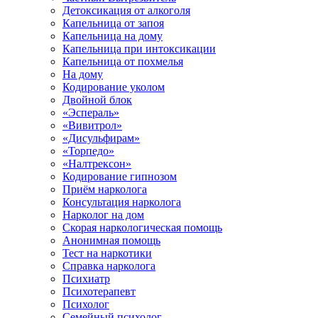
Детоксикация от алкоголя
Капельница от запоя
Капельница на дому
Капельница при интоксикации
Капельница от похмелья
На дому
Кодирование уколом
Двойной блок
«Эспераль»
«Вивитрол»
«Дисульфирам»
«Торпедо»
«Налтрексон»
Кодирование гипнозом
Приём нарколога
Консультация нарколога
Нарколог на дом
Скорая наркологическая помощь
Анонимная помощь
Тест на наркотики
Справка нарколога
Психиатр
Психотерапевт
Психолог
Семейный психолог