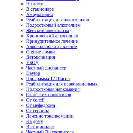
На дому
В стационаре
Амбулаторно
Реабилитация для алкоголиков
Подростковый алкоголизм
Женский алкоголизм
Хронический алкоголизм
Принудительное лечение
Алкогольное отравление
Снятие ломки
Детоксикация
УБОД
Частный диспансер
Daytop
Программа 12 Шагов
Реабилитация для наркозависимых
Подростковая наркомания
От лёгких наркотиков
От солей
От мефедрона
От героина
Лечение токсикомании
На дому
В стационаре
Частный Вытрезвитель